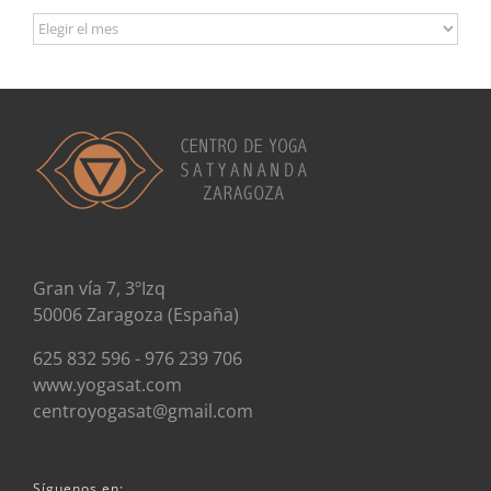
Archivos
Gran vía 7, 3ºIzq
50006 Zaragoza (España)
625 832 596 - 976 239 706
www.yogasat.com
centroyogasat@gmail.com
Síguenos en: