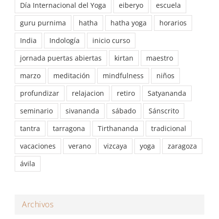
Día Internacional del Yoga
eiberyo
escuela
guru purnima
hatha
hatha yoga
horarios
India
Indología
inicio curso
jornada puertas abiertas
kirtan
maestro
marzo
meditación
mindfulness
niños
profundizar
relajacion
retiro
Satyananda
seminario
sivananda
sábado
Sánscrito
tantra
tarragona
Tirthananda
tradicional
vacaciones
verano
vizcaya
yoga
zaragoza
ávila
Archivos