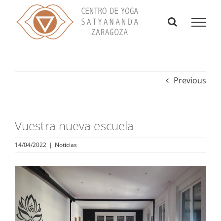
Skip
to
content
Previous
Vuestra nueva escuela
14/04/2022
|
Noticias
View
Larger
Image