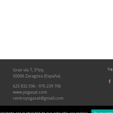
Sí
Gran vía 7, 3ºIzq
50006 Zaragoza (España)
625 832 596 - 976 239 706
www.yogasat.com
centroyogasat@gmail.com