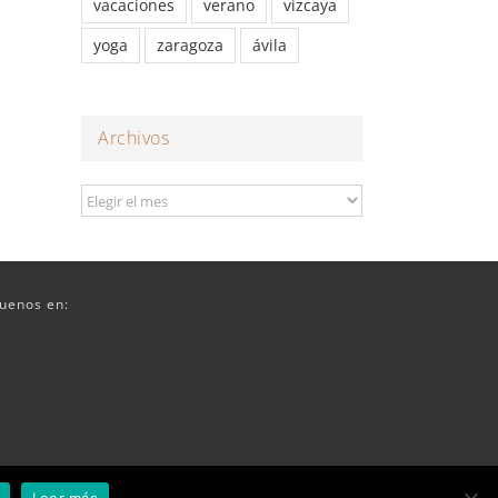
vacaciones
verano
vizcaya
yoga
zaragoza
ávila
Archivos
Archivos
guenos en: