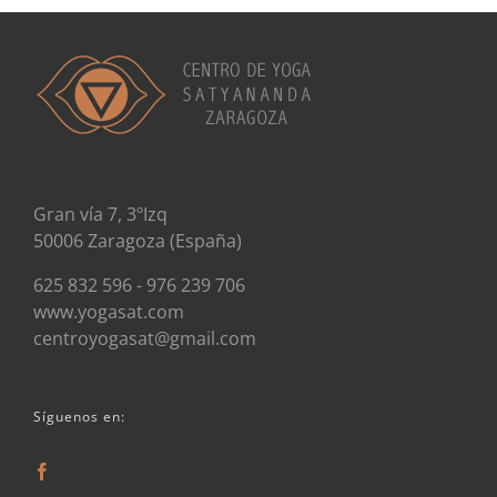
Gran vía 7, 3ºIzq
50006 Zaragoza (España)
625 832 596 - 976 239 706
www.yogasat.com
centroyogasat@gmail.com
Síguenos en: