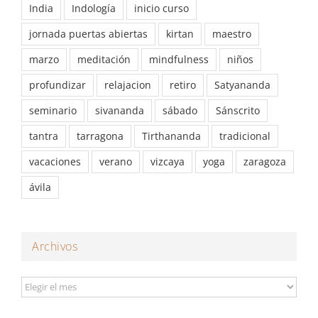
India
Indología
inicio curso
jornada puertas abiertas
kirtan
maestro
marzo
meditación
mindfulness
niños
profundizar
relajacion
retiro
Satyananda
seminario
sivananda
sábado
Sánscrito
tantra
tarragona
Tirthananda
tradicional
vacaciones
verano
vizcaya
yoga
zaragoza
ávila
Archivos
Archivos