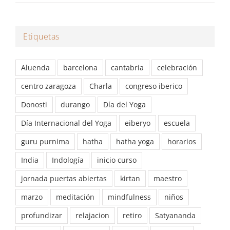
Etiquetas
Aluenda
barcelona
cantabria
celebración
centro zaragoza
Charla
congreso iberico
Donosti
durango
Día del Yoga
Día Internacional del Yoga
eiberyo
escuela
guru purnima
hatha
hatha yoga
horarios
India
Indología
inicio curso
jornada puertas abiertas
kirtan
maestro
marzo
meditación
mindfulness
niños
profundizar
relajacion
retiro
Satyananda