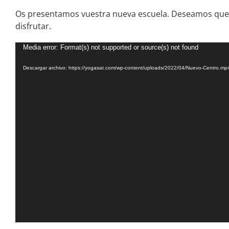
Os presentamos vuestra nueva escuela. Deseamos que o
disfrutar.
Reproductor
Media error: Format(s) not supported or source(s) not found
de
Descargar archivo: https://yogasat.com/wp-content/uploads/2022/04/Nuevo-Centro.m
vídeo